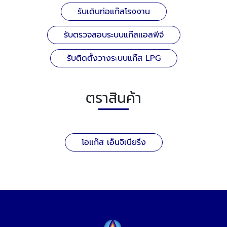
รับเดินท่อแก๊สโรงงาน
รับตรวจสอบระบบแก๊สแอลพีจี
รับติดตั้งวางระบบแก๊ส LPG
ตราสินค้า
โอแก๊ส เอ็นจิเนียริ่ง