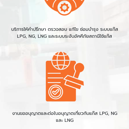
บริการให้คำปรึกษา ตรวจสอบ แก้ไข ซ่อมบำรุง ระบบแก๊ส
LPG, NG, LNG และระบบระงับอัคคีภัยสถานีใช้แก๊ส
งานขออนุญาตและต่อใบอนุญาตเกี่ยวกับแก๊ส LPG, NG
และ LNG