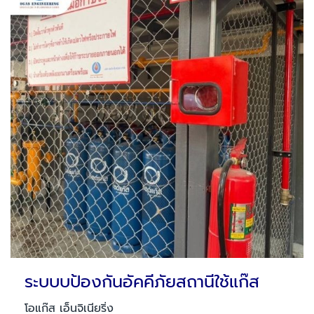
ระบบบป้องกันอัคคีภัยสถานีใช้แก๊ส
โอแก๊ส เอ็นจิเนียริ่ง